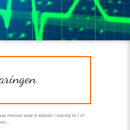
aringen
an mensen waar ik website / huisstijl en / of
doen…