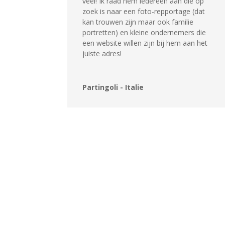
veel! Ik raad hem iedereen aan die op
zoek is naar een foto-repportage (dat
kan trouwen zijn maar ook familie
portretten) en kleine ondernemers die
een website willen zijn bij hem aan het
juiste adres!
Partingoli - Italie